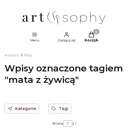
Produkty w koszyk
Menu
Zaloguj się
Koszyk
artsophy
Blog
Wpisy oznaczone tagiem
"mata z żywicą"
Kategorie
Tagi
Strona
z 1