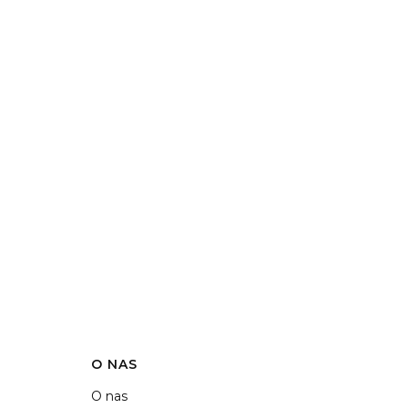
O NAS
O nas