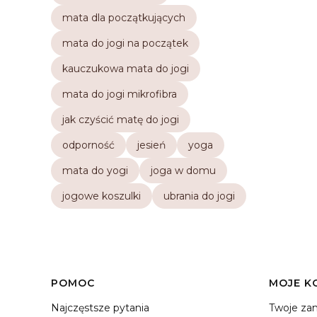
mata dla początkujących
mata do jogi na początek
kauczukowa mata do jogi
mata do jogi mikrofibra
jak czyścić matę do jogi
odporność
jesień
yoga
mata do yogi
joga w domu
jogowe koszulki
ubrania do jogi
Linki w stopce
POMOC
MOJE K
Najczęstsze pytania
Twoje za