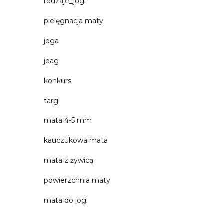
rodzaje_jogi
pielęgnacja maty
joga
joag
konkurs
targi
mata 4-5 mm
kauczukowa mata
mata z żywicą
powierzchnia maty
mata do jogi