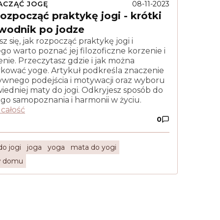
ACZĄĆ JOGĘ
08-11-2023
rozpocząć praktykę jogi - krótki
wodnik po jodze
z się, jak rozpocząć praktykę jogi i
go warto poznać jej filozoficzne korzenie i
nie. Przeczytasz gdzie i jak można
ykować yoge. Artykuł podkreśla znaczenie
ywnego podejścia i motywacji oraz wyboru
edniej maty do jogi. Odkryjesz sposób do
go samopoznania i harmonii w życiu.
 całość
0
o jogi
joga
yoga
mata do yogi
w domu