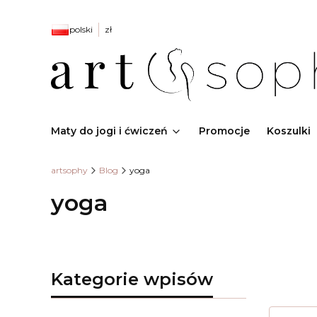
polski
zł
Maty do jogi i ćwiczeń
Promocje
Koszulki
artsophy
Blog
yoga
yoga
Kategorie wpisów