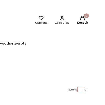
Produkty w kos
Ulubione
Zaloguj się
Koszyk
ygodne zwroty
Strona
z 1