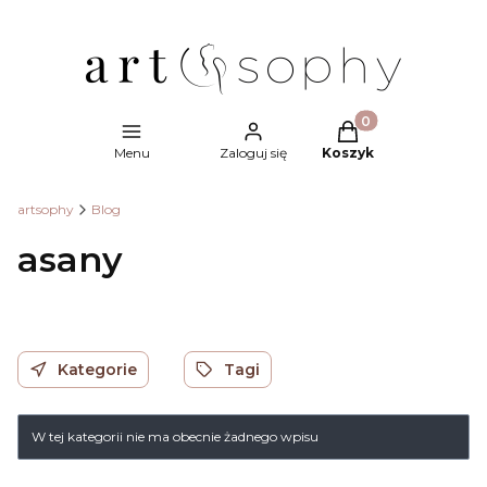
Produkty w koszyk
Menu
Zaloguj się
Koszyk
artsophy
Blog
asany
Kategorie
Tagi
W tej kategorii nie ma obecnie żadnego wpisu